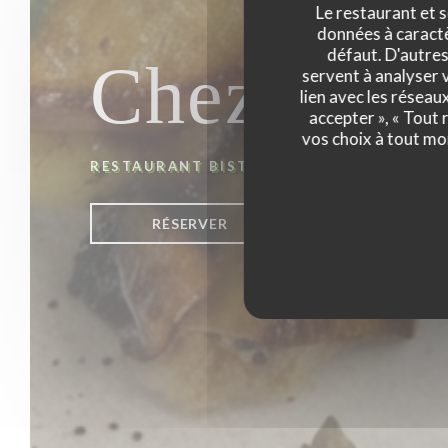
Le restaurant et s
données à caractèr
défaut. D'autres
Chez fred 
servent à analyser v
lien avec les réseau
accepter », « Tout
vos choix à tout mo
RESTAURANT BISTRONOMIQUE
|
CARCAS
RÉSERVER
VENTE À EMPO