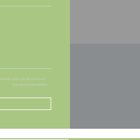
mmateur peut user de son droit à
l.gouv.fr
. Pour plus d'informations