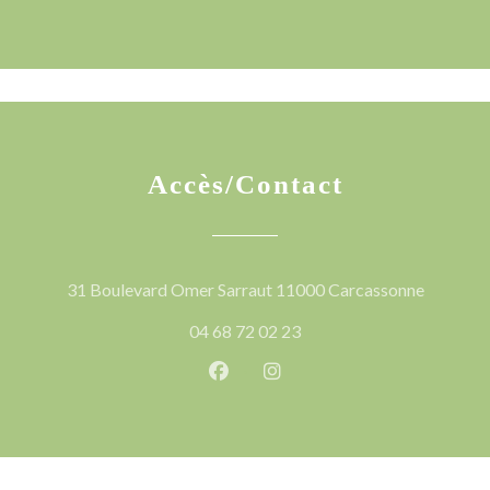
Accès/Contact
((ouvre u
31 Boulevard Omer Sarraut 11000 Carcassonne
04 68 72 02 23
Facebook ((ouvre une nouvelle 
Instagram ((ouvre une nou