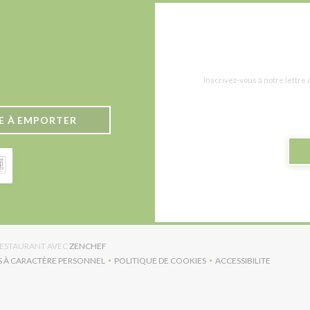
Inscrivez-vous à notre lettre
E À EMPORTER
((OUVRE UNE NOUVELLE FENÊTRE))
 RESTAURANT AVEC
ZENCHEF
S À CARACTÈRE PERSONNEL
POLITIQUE DE COOKIES
ACCESSIBILITE
RE UNE NOUVELLE FENÊTRE))
((OUVRE UNE NOUVELLE FENÊTRE))
((OUVRE UNE NO