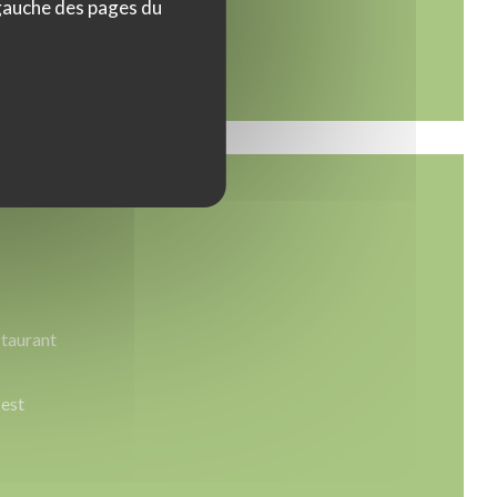
 gauche des pages du
staurant
 est