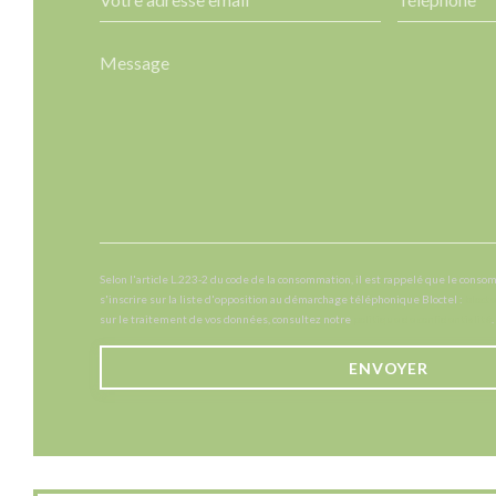
Selon l'article L.223-2 du code de la consommation, il est rappelé que le conso
s'inscrire sur la liste d'opposition au démarchage téléphonique Bloctel :
blocte
sur le traitement de vos données, consultez notre
politique de confidentialité
.