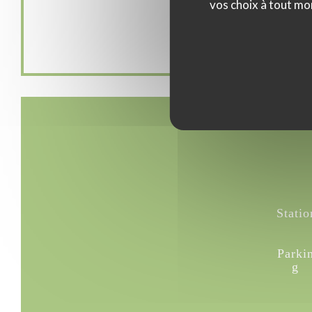
Moyens de paiement
vos choix à tout mo
Espèces, Carte Bleue
Statio
Parki
g