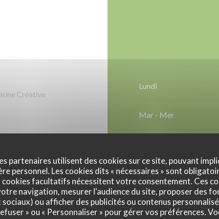
Lundi
isine Créative
Mar
-
Mer
Jeudi
es partenaires utilisent des cookies sur ce site, pouvant impli
e personnel. Les cookies dits « nécessaires » sont obligatoir
Ven
-
Sam
uit, Traiteur, Accès aux
 cookies facultatifs nécessitent votre consentement. Ces co
otre navigation, mesurer l'audience du site, proposer des fon
 Accès Wifi
x sociaux) ou afficher des publicités ou contenus personnalisé
Dimanche
 refuser » ou « Personnaliser » pour gérer vos préférences. V