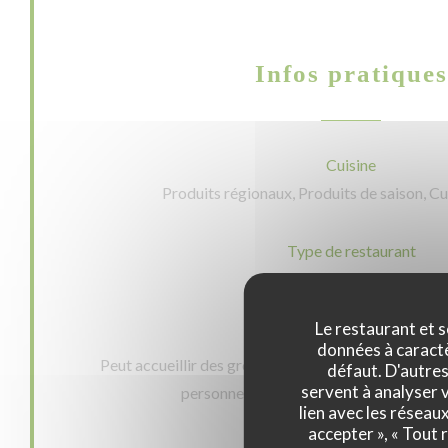
Infos pratiques
Cuisine
Produits régionaux, Produits de saison, Cu
Type de restaurant
Restaurant Bistronomique
Le restaurant et s
Services
données à caractèr
Peut accueillir des groupes, Devis personnalisé grat
défaut. D'autres
servent à analyser v
personnes à mobilité réduite, Terrasse,
lien avec les réseau
accepter », « Tout