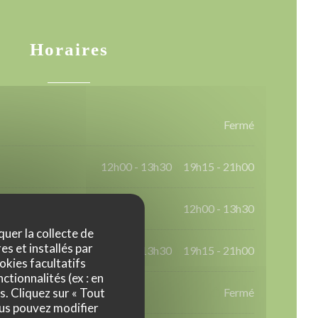
Horaires
Fermé
12h00 - 13h30
19h15 - 21h00
•
12h00 - 13h30
quer la collecte de
es et installés par
12h00 - 13h30
19h15 - 21h00
•
okies facultatifs
ctionnalités (ex : en
s. Cliquez sur « Tout
Fermé
ous pouvez modifier