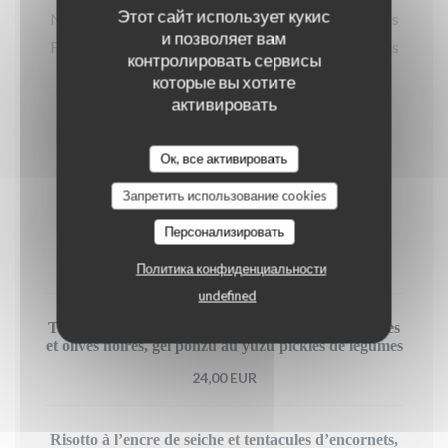
Этот сайт использует кукис
Nos plats chauds sont servis avec des légumes frais
и позволяет вам
Français (de région si possible) et de saison cuisinés
контролировать сервисы
selon l'inspiration du chef
которые вы хотите
активировать
Nos Entrées « fait maison »
Ок, все активировать
Запретить использование cookies
Marbré de foie-gras, pommes confites et chorizo ,
Персонализировать
condiment figues, framboises et balsamique
25,00 EUR
Политика конфиденциальности
undefined
Tataki de thon au sésame, houmous tomates confites
et olives noires, gel ponzu au yuzu pickles de légumes
24,00 EUR
Risotto à l’encre de seiche et tentacules d’encornets,