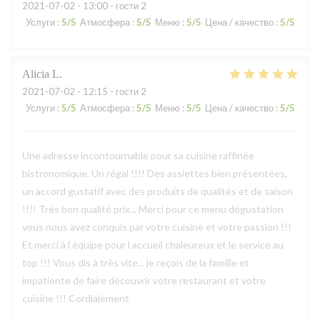
2021-07-02
- 13:00 - гости 2
Услуги
:
5
/5
Атмосфера
:
5
/5
Меню
:
5
/5
Цена / качество
:
5
/5
Alicia
L
2021-07-02
- 12:15 - гости 2
Услуги
:
5
/5
Атмосфера
:
5
/5
Меню
:
5
/5
Цена / качество
:
5
/5
Une adresse incontournable pour sa cuisine raffinée
bistronomique. Un régal !!!! Des assiettes bien présentées,
un accord gustatif avec des produits de qualités et de saison
!!!! Très bon qualité prix... Merci pour ce menu dégustation
vous nous avez conquis par votre cuisine et votre passion !!!
Et merci à l équipe pour l accueil chaleureux et le service au
top !!! Vous dis à très vite... je reçois de la famille et
impatiente de faire découvrir votre restaurant et votre
cuisine !!! Cordialement