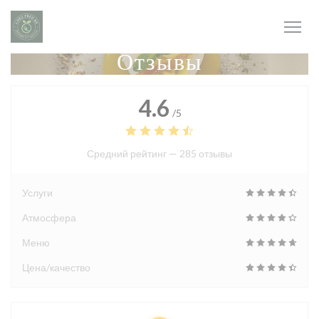
Панель управления cookies
Отзывы
4.6
/5
Средний рейтинг —
285 отзывы
Услуги
Атмосфера
Меню
Цена/качество