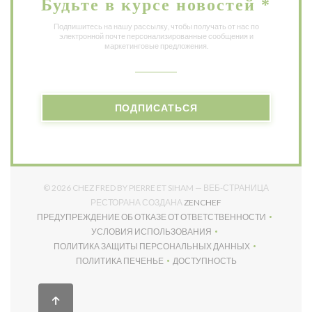
Будьте в курсе новостей
*
Подпишитесь на нашу рассылку, чтобы получать от нас по
электронной почте персонализированные сообщения и
маркетинговые предложения.
ПОДПИСАТЬСЯ
© 2026 CHEZ FRED BY PIERRE ET SIHAM — ВЕБ-СТРАНИЦА
((ОТКРЫВАЕТСЯ В НО
РЕСТОРАНА СОЗДАНА
ZENCHEF
ПРЕДУПРЕЖДЕНИЕ ОБ ОТКАЗЕ ОТ ОТВЕТСТВЕННОСТИ
((ОТКРЫВАЕТСЯ В НОВОМ ОКНЕ))
УСЛОВИЯ ИСПОЛЬЗОВАНИЯ
((ОТКРЫВАЕТСЯ В НОВОМ ОКНЕ))
ПОЛИТИКА ЗАЩИТЫ ПЕРСОНАЛЬНЫХ ДАННЫХ
((ОТКРЫВАЕТСЯ В НОВОМ ОКНЕ))
ПОЛИТИКА ПЕЧЕНЬЕ
ДОСТУПНОСТЬ
((ОТКРЫВАЕТСЯ В НОВОМ ОКНЕ))
((ОТКРЫВАЕТСЯ В НОВОМ