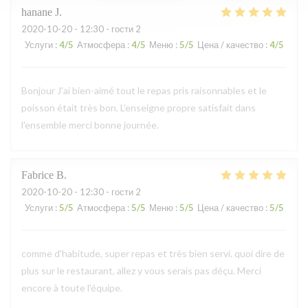
hanane
J
2020-10-20
- 12:30 - гости 2
Услуги
:
4
/5
Атмосфера
:
4
/5
Меню
:
5
/5
Цена / качество
:
4
/5
Bonjour J'ai bien-aimé tout le repas pris raisonnables et le
poisson était très bon. L'enseigne propre satisfait dans
l'ensemble merci bonne journée.
Fabrice
B
2020-10-20
- 12:30 - гости 2
Услуги
:
5
/5
Атмосфера
:
5
/5
Меню
:
5
/5
Цена / качество
:
5
/5
comme d'habitude, super repas et très bien servi. quoi dire de
plus sur le restaurant, allez y vous serais pas déçu. Merci
encore à toute l'équipe.