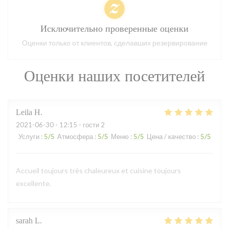
Исключительно проверенные оценки
Оценки только от клиентов, сделавших резервирование
Оценки наших посетителей
Leila
H
2021-06-30
- 12:15 - гости 2
Услуги
:
5
/5
Атмосфера
:
5
/5
Меню
:
5
/5
Цена / качество
:
5
/5
Accueil toujours très chaleureux et cuisine toujours
excellente.
sarah
L