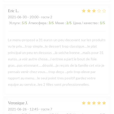
Eric
L
2021-06-30
- 20:00 - гости 2
Услуги
:
5
/5
Атмосфера
:
3
/5
Меню
:
2
/5
Цена / качество
:
1
/5
Le menu proposé a 31 euros un peu decevant sur les produits
vu le prix....trop simple...le dessert trop classique....le plat
principal un peu en dessous ...la seiche bonne ...maiis pour 31
euros...a voir autre chose....l entree a part le bout de foie
gras...pas etonnant.....désolé....je reçois de la famille cet ete je
pensais venir chez vous....trop deçu ...prix trop eleve par
rapport au menu.. .le seul point tres positif gardez votre
equipe au service...les 2 filles sont professionnelles.
Veronique
J
2021-06-26
- 12:45 - гости 7