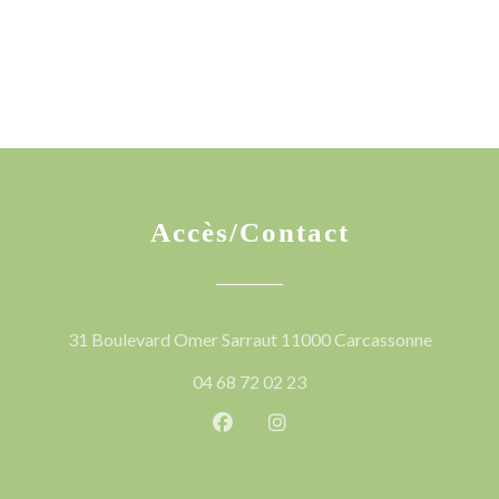
Accès/Contact
((ouvre u
31 Boulevard Omer Sarraut 11000 Carcassonne
04 68 72 02 23
Facebook ((ouvre une nouvelle 
Instagram ((ouvre une nou