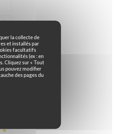
4
/5
quer la collecte de
es et installés par
okies facultatifs
ctionnalités (ex : en
5
/5
s. Cliquez sur « Tout
ous pouvez modifier
 gauche des pages du