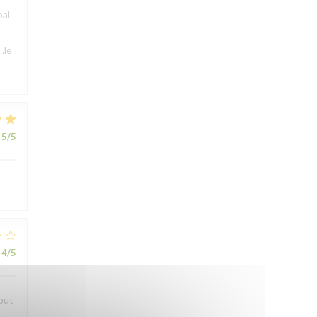
pal
.le
5
/5
4
/5
bout