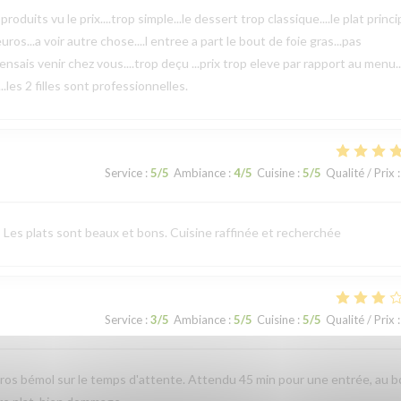
uits vu le prix....trop simple...le dessert trop classique....le plat princi
ros...a voir autre chose....l entree a part le bout de foie gras...pas
 pensais venir chez vous....trop deçu ...prix trop eleve par rapport au menu.. 
.les 2 filles sont professionnelles.
Service
:
5
/5
Ambiance
:
4
/5
Cuisine
:
5
/5
Qualité / Prix
:
 Les plats sont beaux et bons. Cuisine raffinée et recherchée
Service
:
3
/5
Ambiance
:
5
/5
Cuisine
:
5
/5
Qualité / Prix
:
 Gros bémol sur le temps d'attente. Attendu 45 min pour une entrée, au 