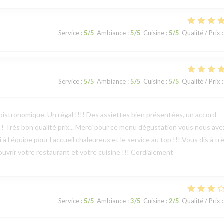
Service
:
5
/5
Ambiance
:
5
/5
Cuisine
:
5
/5
Qualité / Prix
:
Service
:
5
/5
Ambiance
:
5
/5
Cuisine
:
5
/5
Qualité / Prix
:
bistronomique. Un régal !!!! Des assiettes bien présentées, un accord
!!! Très bon qualité prix... Merci pour ce menu dégustation vous nous ave
 à l équipe pour l accueil chaleureux et le service au top !!! Vous dis à tr
écouvrir votre restaurant et votre cuisine !!! Cordialement
Service
:
5
/5
Ambiance
:
3
/5
Cuisine
:
2
/5
Qualité / Prix
: