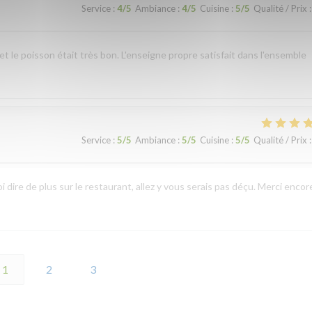
Service
:
4
/5
Ambiance
:
4
/5
Cuisine
:
5
/5
Qualité / Prix
:
 et le poisson était très bon. L'enseigne propre satisfait dans l'ensemble
Service
:
5
/5
Ambiance
:
5
/5
Cuisine
:
5
/5
Qualité / Prix
:
 dire de plus sur le restaurant, allez y vous serais pas déçu. Merci encor
1
2
3