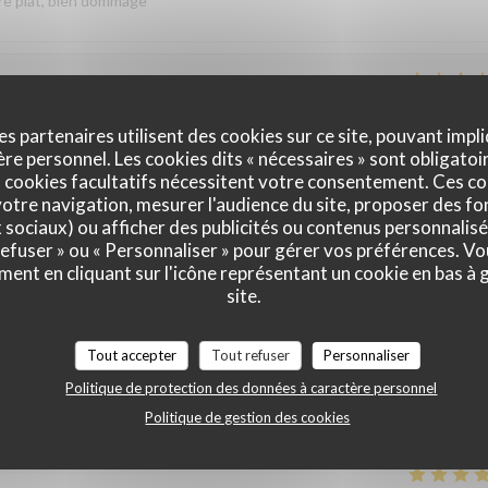
re plat, bien dommage
Service
:
4
/5
Ambiance
:
4
/5
Cuisine
:
5
/5
Qualité / Prix
:
es partenaires utilisent des cookies sur ce site, pouvant impli
e personnel. Les cookies dits « nécessaires » sont obligatoir
 cookies facultatifs nécessitent votre consentement. Ces co
otre navigation, mesurer l'audience du site, proposer des fon
Service
:
5
/5
Ambiance
:
5
/5
Cuisine
:
5
/5
Qualité / Prix
:
x sociaux) ou afficher des publicités ou contenus personnalisé
 refuser » ou « Personnaliser » pour gérer vos préférences. V
ment en cliquant sur l'icône représentant un cookie en bas à
ts nous reviendrons pour goûter le repas gastronomique
site.
ire Effectivement le menu dégustation autour de la truffe noire du
Tout accepter
Tout refuser
Personnaliser
Au plaisir de vous accueillir une prochaine fois Salutations gourmandes
Politique de protection des données à caractère personnel
Politique de gestion des cookies