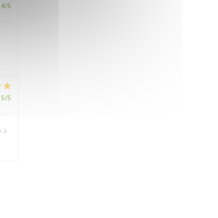
4
/5
5
/5
e à