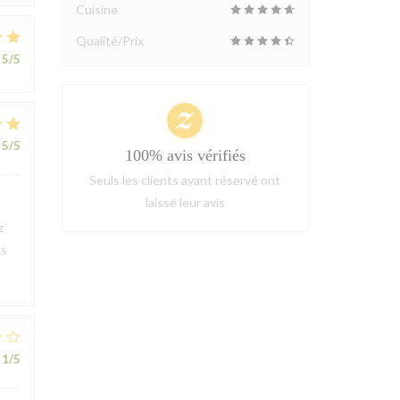
Cuisine
Qualité/Prix
5
/5
5
/5
100% avis vérifiés
Seuls les clients ayant réservé ont
laissé leur avis
z
ès
1
/5