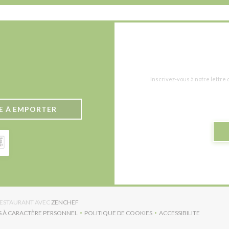
Inscrivez-vous à notre lettre
E À EMPORTER
((OUVRE UNE NOUVELLE FENÊTRE))
 RESTAURANT AVEC
ZENCHEF
S À CARACTÈRE PERSONNEL
POLITIQUE DE COOKIES
ACCESSIBILITE
RE UNE NOUVELLE FENÊTRE))
((OUVRE UNE NOUVELLE FENÊTRE))
((OUVRE UNE NO