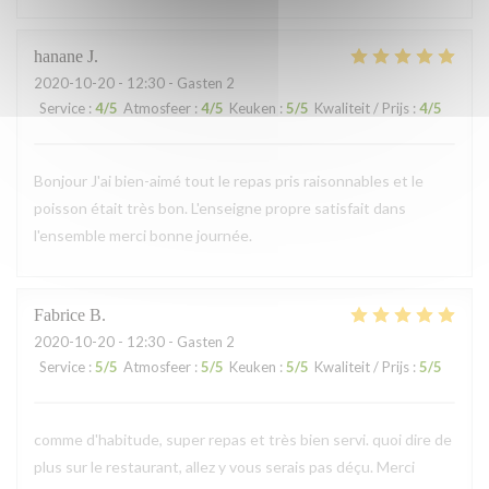
hanane
J
2020-10-20
- 12:30 - Gasten 2
Service
:
4
/5
Atmosfeer
:
4
/5
Keuken
:
5
/5
Kwaliteit / Prijs
:
4
/5
Bonjour J'ai bien-aimé tout le repas pris raisonnables et le
poisson était très bon. L'enseigne propre satisfait dans
l'ensemble merci bonne journée.
Fabrice
B
2020-10-20
- 12:30 - Gasten 2
Service
:
5
/5
Atmosfeer
:
5
/5
Keuken
:
5
/5
Kwaliteit / Prijs
:
5
/5
comme d'habitude, super repas et très bien servi. quoi dire de
plus sur le restaurant, allez y vous serais pas déçu. Merci