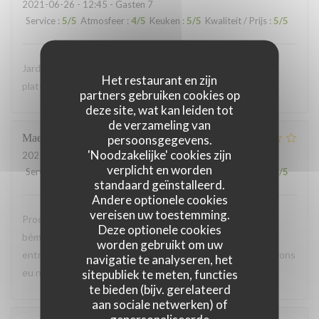
2021-06-26
- 12:45 - Gasten 7
Service
:
5
/5
Atmosfeer
:
4
/5
Keuken
:
5
/5
Kwaliteit / Prijs
:
5
/5
Jardin terrasse très agréable et équipe sympathique! Les
Het restaurant en zijn
plats sont beaux et bons. Cuisine raffinée et recherchée
partners gebruiken cookies op
deze site, wat kan leiden tot
de verzameling van
Maeva
F
persoonsgegevens.
'Noodzakelijke' cookies zijn
2021-06-29
- 19:45 - Gasten 2
verplicht en worden
Service
:
3
/5
Atmosfeer
:
5
/5
Keuken
:
5
/5
Kwaliteit / Prijs
:
4
/5
standaard geïnstalleerd.
Andere optionele cookies
vereisen uw toestemming.
Produits frais et de bonne qualités, repas très bon. Gros
Deze optionele cookies
bémol sur le temps d'attente. Attendu 45 min pour une
worden gebruikt om uw
entrée, au bout d'une heure et demi en tout enfin nous avons
navigatie te analyseren, het
eu notre plat, bien dommage
sitepubliek te meten, functies
te bieden (bijv. gerelateerd
aan sociale netwerken) of