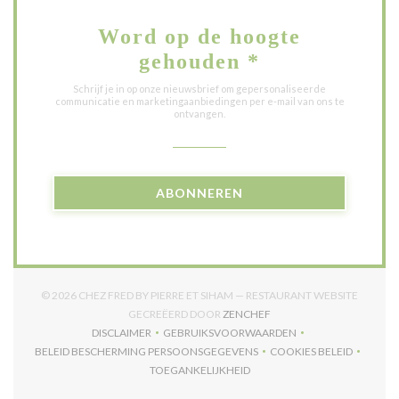
Word op de hoogte
gehouden
*
Schrijf je in op onze nieuwsbrief om gepersonaliseerde
communicatie en marketingaanbiedingen per e-mail van ons te
ontvangen.
ABONNEREN
© 2026 CHEZ FRED BY PIERRE ET SIHAM — RESTAURANT WEBSITE
((OPENT IN EEN NIEUW V
GECREËERD DOOR
ZENCHEF
DISCLAIMER
GEBRUIKSVOORWAARDEN
((OPENT IN EEN NIEUW VENSTER))
((OPENT IN EEN NIEUW VENSTER)
BELEID BESCHERMING PERSOONSGEGEVENS
COOKIES BELEID
((OPENT IN EEN NIEUW VENSTER))
((OPENT IN EEN
TOEGANKELIJKHEID
((OPENT IN EEN NIEUW VENSTER))