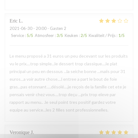
Eric
L
2021-06-30
- 20:00 - Gasten 2
Service
:
5
/5
Atmosfeer
:
3
/5
Keuken
:
2
/5
Kwaliteit / Prijs
:
1
/5
Le menu proposé a 31 euros un peu decevant sur les produits
vu le prix....trop simple...le dessert trop classique....le plat
principal un peu en dessous ...la seiche bonne ...maiis pour 31
euros...a voir autre chose....l entree a part le bout de foie
gras...pas etonnant.....désolé....je reçois de la famille cet ete je
pensais venir chez vous....trop deçu ...prix trop eleve par
rapport au menu.. .le seul point tres positif gardez votre
equipe au service...les 2 filles sont professionnelles.
Veronique
J