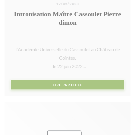
12/05/2023
Intronisation Maître Cassoulet Pierre
dimon
L’Académie Universelle du Cassoulet au Château de
Cointes.
le 22 juin 2022
Le vendredi 17 Juin 2022, l’Académie Universelle du
((OUVRE UNE NOUVELLE F
LIRE L'ARTICLE
Cassoulet s’est retrouvée à Roullens chez notre amie
Académicienne Vigneronne Anne Gorostis, pour
introniser deux nouveaux membres. Un Maître
Cassoulet Pierre Dimon chef du restaurant « Chez
Fred » à Carcassonne et un Amateur Cassoulet
Stéphane Mignonat.