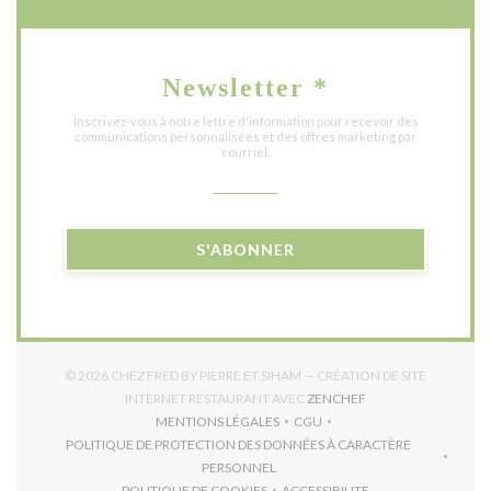
Newsletter
*
Inscrivez-vous à notre lettre d'information pour recevoir des
communications personnalisées et des offres marketing par
courriel.
S'ABONNER
© 2026 CHEZ FRED BY PIERRE ET SIHAM — CRÉATION DE SITE
((OUVRE UNE NOUVE
INTERNET RESTAURANT AVEC
ZENCHEF
MENTIONS LÉGALES
CGU
((OUVRE UNE NOUVELLE FENÊTRE))
((OUVRE UNE NOUVELLE FEN
POLITIQUE DE PROTECTION DES DONNÉES À CARACTÈRE
((OUVRE UNE NOUVELLE FENÊTRE))
PERSONNEL
POLITIQUE DE COOKIES
ACCESSIBILITE