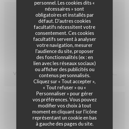
personnel. Les cookies dits «
nécessaires » sont
03/05/2020
obligatoires et installés par
défaut. D'autres cookies
Avis de l'office de Tourisme de
facultatifs nécessitent votre
Carcassonne
consentement. Ces cookies
facultatifs servent à analyser
votre navigation, mesurer
l'audience du site, proposer
des fonctionnalités (ex : en
" J ai testé pour vous "
lien avec les réseaux sociaux)
ou afficher des publicités ou
Voici le restaurant que j' ai eu le plaisir de tester et sa
contenus personnalisés.
Cliquez sur « Tout accepter »,
formule " panier gourmand à emporter " en raison de
« Tout refuser » ou «
la conjoncture actuelle . Le restaurant Chez Fred ,
Personnaliser » pour gérer
Boulevard Omer Sarraut sous la nouvelle direction du
vos préférences. Vous pouvez
modifier vos choix à tout
chef Pierre Dimon et Sihan
moment en cliquant sur l'icône
représentant un cookie en bas
Menu à emporter du 27 avril au 3 mai
à gauche des pages du site.