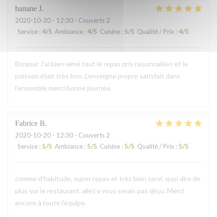
hanane
J
2020-10-20
- 12:30 - Couverts 2
Service
:
4
/5
Ambiance
:
4
/5
Cuisine
:
5
/5
Qualité / Prix
:
4
/5
Bonjour J'ai bien-aimé tout le repas pris raisonnables et le
poisson était très bon. L'enseigne propre satisfait dans
l'ensemble merci bonne journée.
Fabrice
B
2020-10-20
- 12:30 - Couverts 2
Service
:
5
/5
Ambiance
:
5
/5
Cuisine
:
5
/5
Qualité / Prix
:
5
/5
comme d'habitude, super repas et très bien servi. quoi dire de
plus sur le restaurant, allez y vous serais pas déçu. Merci
encore à toute l'équipe.