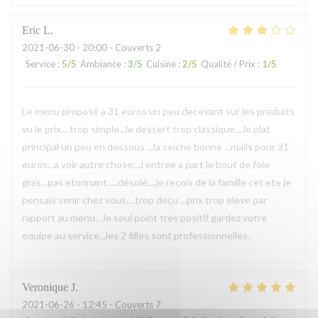
Eric
L
2021-06-30
- 20:00 - Couverts 2
Service
:
5
/5
Ambiance
:
3
/5
Cuisine
:
2
/5
Qualité / Prix
:
1
/5
Le menu proposé a 31 euros un peu decevant sur les produits
vu le prix....trop simple...le dessert trop classique....le plat
principal un peu en dessous ...la seiche bonne ...maiis pour 31
euros...a voir autre chose....l entree a part le bout de foie
gras...pas etonnant.....désolé....je reçois de la famille cet ete je
pensais venir chez vous....trop deçu ...prix trop eleve par
rapport au menu.. .le seul point tres positif gardez votre
equipe au service...les 2 filles sont professionnelles.
Veronique
J
2021-06-26
- 12:45 - Couverts 7