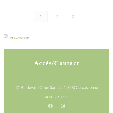
1
2
3
Accès/Contact
((ouvre u
31 Boulevard Omer Sarraut 11000 Carcassonne
04 68 72 02 23
Facebook ((ouvre une nouvelle 
Instagram ((ouvre une nou