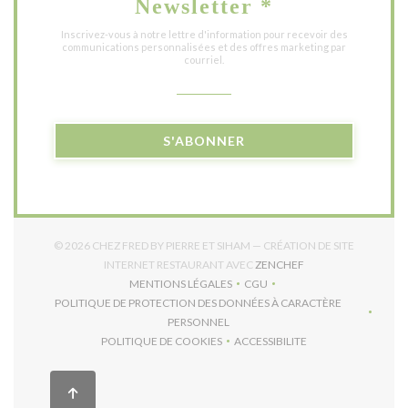
Newsletter
*
Inscrivez-vous à notre lettre d'information pour recevoir des
communications personnalisées et des offres marketing par
courriel.
S'ABONNER
© 2026 CHEZ FRED BY PIERRE ET SIHAM — CRÉATION DE SITE
((OUVRE UNE NOUVE
INTERNET RESTAURANT AVEC
ZENCHEF
MENTIONS LÉGALES
CGU
((OUVRE UNE NOUVELLE FENÊTRE))
((OUVRE UNE NOUVELLE FEN
POLITIQUE DE PROTECTION DES DONNÉES À CARACTÈRE
((OUVRE UNE NOUVELLE FENÊTRE))
PERSONNEL
POLITIQUE DE COOKIES
ACCESSIBILITE
((OUVRE UNE NOUVELLE FENÊTRE))
((OUVRE UNE NOUVELLE F