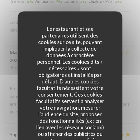
Service
:
5
/5
Ambiance
:
4
/5
Cuisine
:
5
/5
Qualité / Prix
:
5
/5
Jardin terrasse très agréable et équipe sympathique! Les
Le restaurant et ses
plats sont beaux et bons. Cuisine raffinée et recherchée
partenaires utilisent des
cookies sur ce site, pouvant
impliquer la collecte de
Maeva
F
données à caractère
2021-06-29
- 19:45 - Couverts 2
personnel. Les cookies dits «
nécessaires » sont
Service
:
3
/5
Ambiance
:
5
/5
Cuisine
:
5
/5
Qualité / Prix
:
4
/5
obligatoires et installés par
défaut. D'autres cookies
facultatifs nécessitent votre
Produits frais et de bonne qualités, repas très bon. Gros
consentement. Ces cookies
bémol sur le temps d'attente. Attendu 45 min pour une
facultatifs servent à analyser
entrée, au bout d'une heure et demi en tout enfin nous avons
votre navigation, mesurer
eu notre plat, bien dommage
l'audience du site, proposer
des fonctionnalités (ex : en
lien avec les réseaux sociaux)
ou afficher des publicités ou
Sophie
S