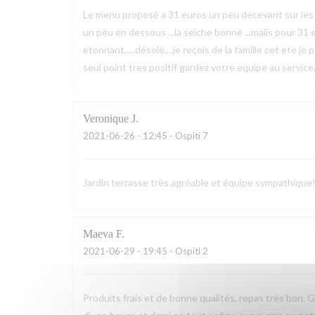
Le menu proposé a 31 euros un peu decevant sur les prod
un peu en dessous ...la seiche bonne ...maiis pour 31 eu
etonnant.....désolé....je reçois de la famille cet ete je
seul point tres positif gardez votre equipe au service..
Veronique
J
2021-06-26
- 12:45 - Ospiti 7
Jardin terrasse très agréable et équipe sympathique!
Maeva
F
2021-06-29
- 19:45 - Ospiti 2
Produits frais et de bonne qualités, repas très bon.