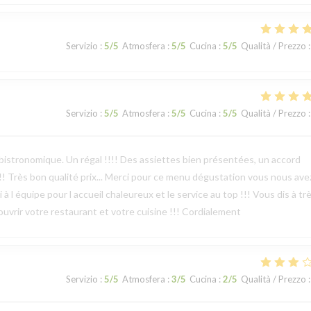
Servizio
:
5
/5
Atmosfera
:
5
/5
Cucina
:
5
/5
Qualità / Prezzo
:
Servizio
:
5
/5
Atmosfera
:
5
/5
Cucina
:
5
/5
Qualità / Prezzo
:
bistronomique. Un régal !!!! Des assiettes bien présentées, un accord
!!! Très bon qualité prix... Merci pour ce menu dégustation vous nous ave
 à l équipe pour l accueil chaleureux et le service au top !!! Vous dis à tr
écouvrir votre restaurant et votre cuisine !!! Cordialement
Servizio
:
5
/5
Atmosfera
:
3
/5
Cucina
:
2
/5
Qualità / Prezzo
: