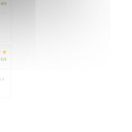
4
/5
5
/5
e à