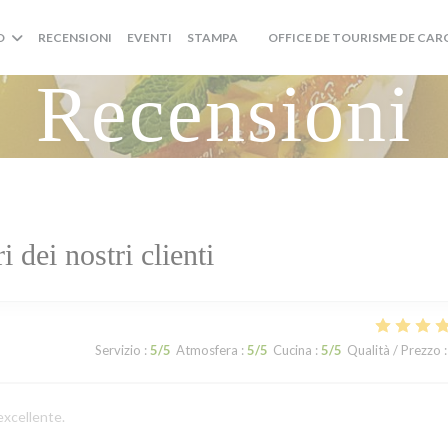
O
RECENSIONI
EVENTI
STAMPA
OFFICE DE TOURISME DE CA
((APRE UNA NUOVA FINESTRA))
Recensioni
ri dei nostri clienti
Servizio
:
5
/5
Atmosfera
:
5
/5
Cucina
:
5
/5
Qualità / Prezzo
:
excellente.