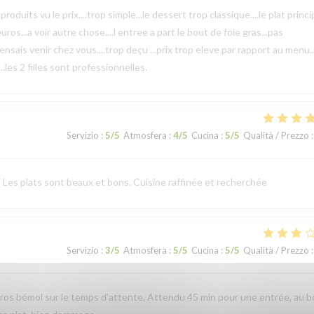
uits vu le prix....trop simple...le dessert trop classique....le plat princi
ros...a voir autre chose....l entree a part le bout de foie gras...pas
 pensais venir chez vous....trop deçu ...prix trop eleve par rapport au menu.. 
.les 2 filles sont professionnelles.
Servizio
:
5
/5
Atmosfera
:
4
/5
Cucina
:
5
/5
Qualità / Prezzo
:
 Les plats sont beaux et bons. Cuisine raffinée et recherchée
Servizio
:
3
/5
Atmosfera
:
5
/5
Cucina
:
5
/5
Qualità / Prezzo
:
 Gros bémol sur le temps d'attente. Attendu 45 min pour une entrée, au 