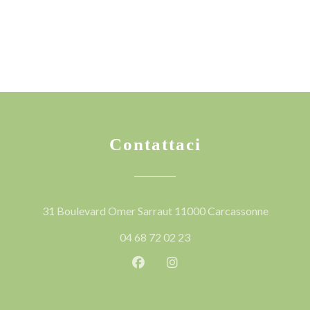
Contattaci
((apre un
31 Boulevard Omer Sarraut 11000 Carcassonne
04 68 72 02 23
Facebook ((apre una nuova fines
Instagram ((apre una nuov