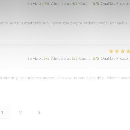
Servizio
:
4
/5
Atmosfera
:
4
/5
Cucina
:
5
/5
Qualità / Prezzo
:
 et le poisson était très bon. L'enseigne propre satisfait dans l'ensemble
Servizio
:
5
/5
Atmosfera
:
5
/5
Cucina
:
5
/5
Qualità / Prezzo
:
 dire de plus sur le restaurant, allez y vous serais pas déçu. Merci encor
1
2
3