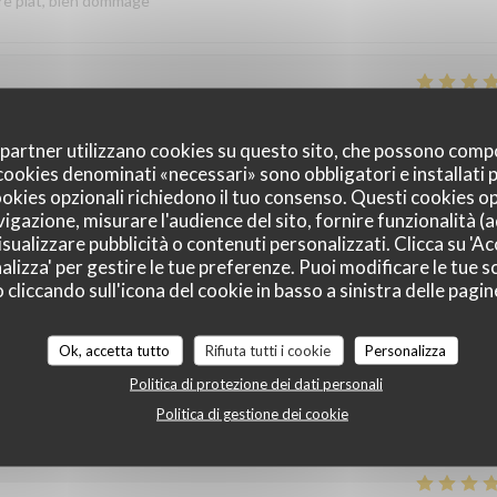
re plat, bien dommage
Servizio
:
4
/5
Atmosfera
:
4
/5
Cucina
:
5
/5
Qualità / Prezzo
:
oi partner utilizzano cookies su questo sito, che possono comp
I cookies denominati «necessari» sono obbligatori e installati
cookies opzionali richiedono il tuo consenso. Questi cookies o
vigazione, misurare l'audience del sito, fornire funzionalità (
Servizio
:
5
/5
Atmosfera
:
5
/5
Cucina
:
5
/5
Qualità / Prezzo
:
sualizzare pubblicità o contenuti personalizzati. Clicca su 'Acc
alizza' per gestire le tue preferenze. Puoi modificare le tue sc
liccando sull'icona del cookie in basso a sinistra delle pagine
ts nous reviendrons pour goûter le repas gastronomique
recensione
Ok, accetta tutto
Rifiuta tutti i cookie
Personalizza
ire Effectivement le menu dégustation autour de la truffe noire du
Politica di protezione dei dati personali
Au plaisir de vous accueillir une prochaine fois Salutations gourmandes
Politica di gestione dei cookie