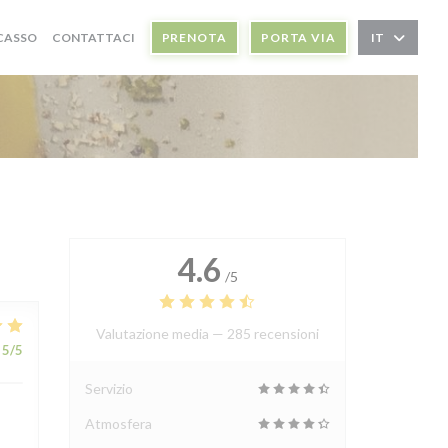
((APRE UNA NUOVA FINESTRA))
RCASSO
CONTATTACI
PRENOTA
PORTA VIA
IT
4.6
/5
Valutazione media —
285 recensioni
5
/5
Servizio
Atmosfera