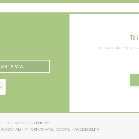
Ri
Iscriversi alla nostra ne
PORTA VIA
((APRE UNA NUOVA FINESTRA))
NET RISTORANTE CON
ZENCHEF
I PERSONALI
INFORMATIVA SUI COOKIE
ACCESSIBILITA
NA NUOVA FINESTRA))
((APRE UNA NUOVA FINESTRA))
((APRE UNA NUOVA FINESTRA)