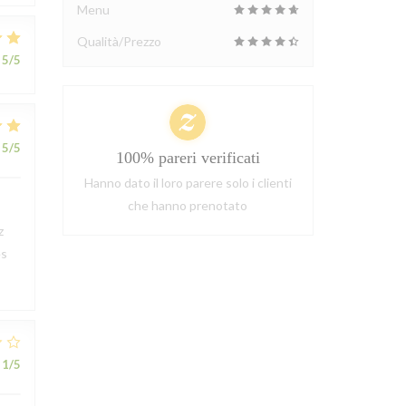
Menu
Qualità/Prezzo
5
/5
5
/5
100% pareri verificati
Hanno dato il loro parere solo i clienti
che hanno prenotato
z
ès
1
/5