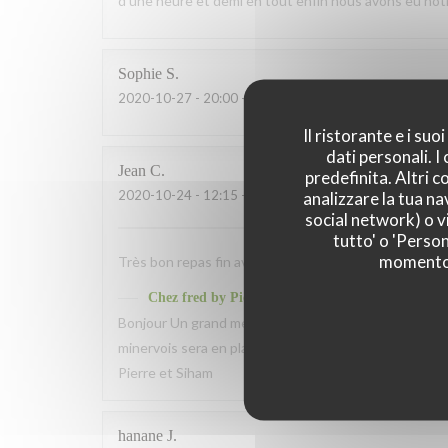
d'une heure et demi en tout enfin nous avons eu not
Sophie
S
2020-10-27
- 20:00 - Ospiti 4
Il ristorante e i su
dati personali. 
Jean
C
predefinita. Altri 
2020-10-24
- 12:15 - Ospiti 2
analizzare la tua na
social network) o vi
tutto' o 'Person
momento c
Très bon repas fin avec de la recherche dans les pla
Chez fred by Pierre et Siham
ha risposto a questa 
Bonjour Un grand merci pour votre agréable commenta
minervois sera en place à partir du mois de décembre 
Pierre et Siham
hanane
J