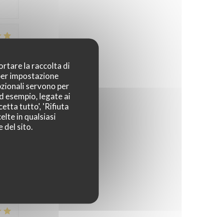
4
/5
ortare la raccolta di
 per impostazione
pzionali servono per
ad esempio, legate ai
5
/5
etta tutto', 'Rifiuta
elte in qualsiasi
 del sito.