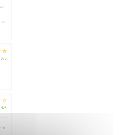
pal
.le
5
/5
4
/5
bout