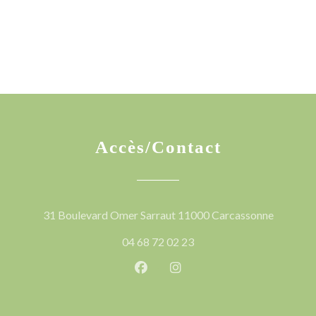
Accès/Contact
((ouvre u
31 Boulevard Omer Sarraut 11000 Carcassonne
04 68 72 02 23
Facebook ((ouvre une nouvelle 
Instagram ((ouvre une nou