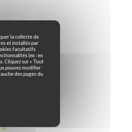
4
/5
quer la collecte de
es et installés par
okies facultatifs
ctionnalités (ex : en
5
/5
s. Cliquez sur « Tout
ous pouvez modifier
 gauche des pages du