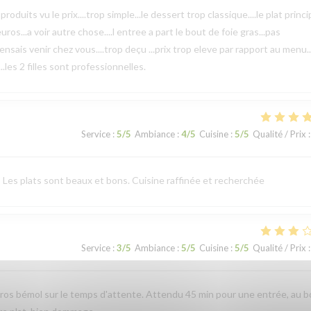
uits vu le prix....trop simple...le dessert trop classique....le plat princi
ros...a voir autre chose....l entree a part le bout de foie gras...pas
 pensais venir chez vous....trop deçu ...prix trop eleve par rapport au menu.. 
.les 2 filles sont professionnelles.
Service
:
5
/5
Ambiance
:
4
/5
Cuisine
:
5
/5
Qualité / Prix
:
 Les plats sont beaux et bons. Cuisine raffinée et recherchée
Service
:
3
/5
Ambiance
:
5
/5
Cuisine
:
5
/5
Qualité / Prix
:
 Gros bémol sur le temps d'attente. Attendu 45 min pour une entrée, au 