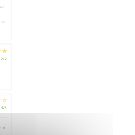
pal
.le
5
/5
4
/5
bout