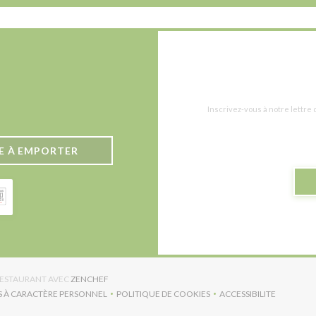
Inscrivez-vous à notre lettre
E À EMPORTER
((OUVRE UNE NOUVELLE FENÊTRE))
 RESTAURANT AVEC
ZENCHEF
S À CARACTÈRE PERSONNEL
POLITIQUE DE COOKIES
ACCESSIBILITE
RE UNE NOUVELLE FENÊTRE))
((OUVRE UNE NOUVELLE FENÊTRE))
((OUVRE UNE NO