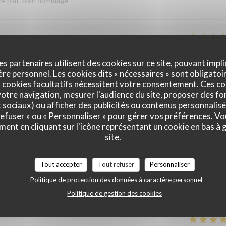
re plat, bien dommage
Service
:
4
/5
Ambiance
:
4
/5
Cuisine
:
5
/5
Qualité / Prix
:
es partenaires utilisent des cookies sur ce site, pouvant impli
e personnel. Les cookies dits « nécessaires » sont obligatoir
 cookies facultatifs nécessitent votre consentement. Ces co
otre navigation, mesurer l'audience du site, proposer des fon
Service
:
5
/5
Ambiance
:
5
/5
Cuisine
:
5
/5
Qualité / Prix
:
x sociaux) ou afficher des publicités ou contenus personnalisé
 refuser » ou « Personnaliser » pour gérer vos préférences. V
ment en cliquant sur l'icône représentant un cookie en bas à
ts nous reviendrons pour goûter le repas gastronomique
site.
ire Effectivement le menu dégustation autour de la truffe noire du
Tout accepter
Tout refuser
Personnaliser
Au plaisir de vous accueillir une prochaine fois Salutations gourmandes
Politique de protection des données à caractère personnel
Politique de gestion des cookies