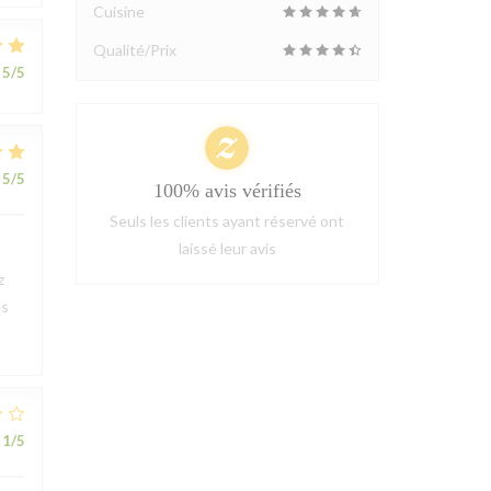
Cuisine
Qualité/Prix
5
/5
5
/5
100% avis vérifiés
Seuls les clients ayant réservé ont
laissé leur avis
z
ès
1
/5