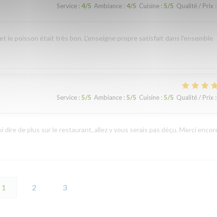
Service
:
4
/5
Ambiance
:
4
/5
Cuisine
:
5
/5
Qualité / Prix
:
 et le poisson était très bon. L'enseigne propre satisfait dans l'ensemble
Service
:
5
/5
Ambiance
:
5
/5
Cuisine
:
5
/5
Qualité / Prix
:
 dire de plus sur le restaurant, allez y vous serais pas déçu. Merci encor
1
2
3