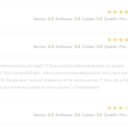
Service
:
5
/5
Ambiance
:
5
/5
Cuisine
:
5
/5
Qualité / Prix
:
Service
:
5
/5
Ambiance
:
5
/5
Cuisine
:
5
/5
Qualité / Prix
:
bistronomique. Un régal !!!! Des assiettes bien présentées, un accord
!!! Très bon qualité prix... Merci pour ce menu dégustation vous nous ave
 à l équipe pour l accueil chaleureux et le service au top !!! Vous dis à tr
écouvrir votre restaurant et votre cuisine !!! Cordialement
Service
:
5
/5
Ambiance
:
3
/5
Cuisine
:
2
/5
Qualité / Prix
: