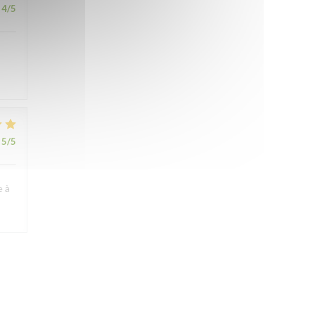
4
/5
5
/5
e à