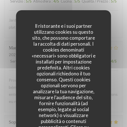
Servizio
:
5
/5
Atmosfera
:
4
/5
Cucina
:
5
/5
Qualità / Prezzo
:
5
/5
Jardin terrasse très agréable et équipe sympathique! Les
Il ristorante e i suoi partner
plats sont beaux et bons. Cuisine raffinée et recherchée
utilizzano cookies su questo
sito, che possono comportare
la raccolta di dati personali. I
Maeva
F
cookies denominati
2021-06-29
- 19:45 - Ospiti 2
«necessari» sono obbligatori e
installati per impostazione
Servizio
:
3
/5
Atmosfera
:
5
/5
Cucina
:
5
/5
Qualità / Prezzo
:
4
/5
predefinita. Altri cookies
opzionali richiedono il tuo
consenso. Questi cookies
Produits frais et de bonne qualités, repas très bon. Gros
opzionali servono per
bémol sur le temps d'attente. Attendu 45 min pour une
analizzare la tua navigazione,
entrée, au bout d'une heure et demi en tout enfin nous avons
misurare l'audience del sito,
eu notre plat, bien dommage
fornire funzionalità (ad
esempio, legate ai social
network) o visualizzare
pubblicità o contenuti
Sophie
S