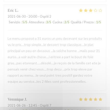
Eric
L
2021-06-30
- 20:00 - Ospiti 2
Servizio
:
5
/5
Atmosfera
:
3
/5
Cucina
:
2
/5
Qualità / Prezzo
:
1
/5
Le menu proposé a 31 euros un peu decevant sur les produits
vu le prix....trop simple...le dessert trop classique....le plat
principal un peu en dessous ...la seiche bonne ...maiis pour 31
euros...a voir autre chose....l entree a part le bout de foie
gras...pas etonnant.....désolé....je reçois de la famille cet ete je
pensais venir chez vous....trop deçu ...prix trop eleve par
rapport au menu.. .le seul point tres positif gardez votre
equipe au service...les 2 filles sont professionnelles.
Veronique
J
2021-06-26
- 12:45 - Ospiti 7