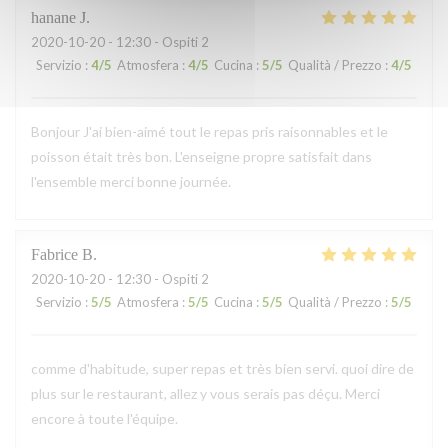
hanane
J
2020-10-20
- 12:30 - Ospiti 2
Servizio
:
4
/5
Atmosfera
:
4
/5
Cucina
:
5
/5
Qualità / Prezzo
:
4
/5
Bonjour J'ai bien-aimé tout le repas pris raisonnables et le
poisson était très bon. L'enseigne propre satisfait dans
l'ensemble merci bonne journée.
Fabrice
B
2020-10-20
- 12:30 - Ospiti 2
Servizio
:
5
/5
Atmosfera
:
5
/5
Cucina
:
5
/5
Qualità / Prezzo
:
5
/5
comme d'habitude, super repas et très bien servi. quoi dire de
plus sur le restaurant, allez y vous serais pas déçu. Merci
encore à toute l'équipe.