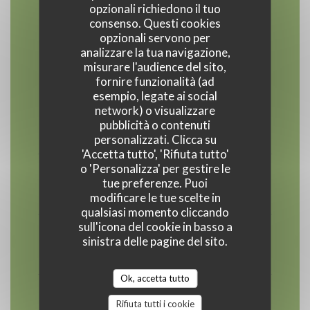
opzionali richiedono il tuo
consenso. Questi cookies
opzionali servono per
Orari
analizzare la tua navigazione,
misurare l'audience del sito,
fornire funzionalità (ad
esempio, legate ai social
network) o visualizzare
Lunedi
pubblicità o contenuti
Chiuso
personalizzati. Clicca su
'Accetta tutto', 'Rifiuta tutto'
o 'Personalizza' per gestire le
Mar
-
Mer
tue preferenze. Puoi
12:00 - 13:30
19:15 - 21:00
•
modificare le tue scelte in
qualsiasi momento cliccando
sull'icona del cookie in basso a
Giovedi
sinistra delle pagine del sito.
12:00 - 13:30
Ok, accetta tutto
Ven
-
Sab
Rifiuta tutti i cookie