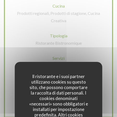
Cucina
Prodotti regionali, Prodotti di stagione, Cucina
Creativa
Tipologia
Ristorante Bistronomique
Servizi
Può ospitare gruppi, Libero preventivo
personalizzato, Approvvigionatore, Accesso
Il ristorante e i suoi partner
disabili, Terrazzo, Connessione wifi
utilizzano cookies su questo
sito, che possono comportare
la raccolta di dati personali. I
Metodo di pagamento
cookies denominati
Contanti, Bancomat
«necessari» sono obbligatori e
installati per impostazione
predefinita. Altri cookies