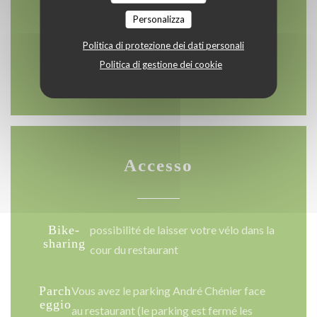
12:00 - 13:30
19:15 - 21:00
•
Personalizza
Domenica
Politica di protezione dei dati personali
Politica di gestione dei cookie
Chiuso
Accesso
Bike-
possibilité de laisser votre vélo dans la
sharing
cour du restaurant
Parch
Vous avez le parking André Chénier face
eggio
au restaurant (le parking est fermé les