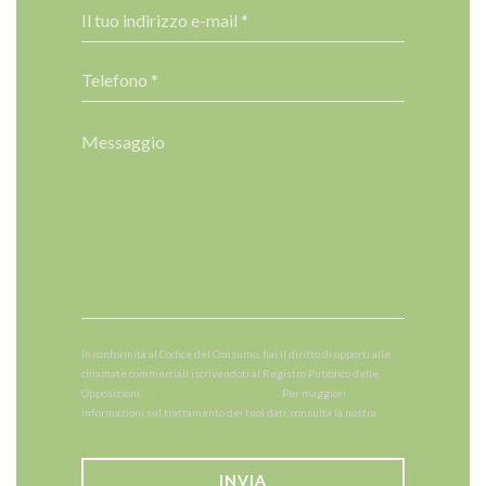
In conformità al Codice del Consumo, hai il diritto di opporti alle
chiamate commerciali iscrivendoti al Registro Pubblico delle
Opposizioni:
registrodelleopposizioni.it
. Per maggiori
informazioni sul trattamento dei tuoi dati, consulta la nostra
informativa sulla privacy
.