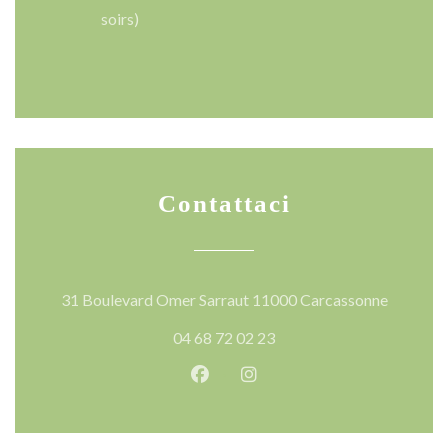
soirs)
Contattaci
((apre un
31 Boulevard Omer Sarraut 11000 Carcassonne
04 68 72 02 23
Facebook ((apre una nuova fines
Instagram ((apre una nuov