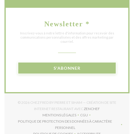
Newsletter
*
Inscrivez-vous à notre lettre d'information pour recevoir des
communications personnalisées et des offres marketing par
courriel.
S'ABONNER
© 2026 CHEZ FRED BY PIERRE ET SIHAM — CRÉATION DE SITE
((OUVRE UNE NOUVE
INTERNET RESTAURANT AVEC
ZENCHEF
MENTIONS LÉGALES
CGU
((OUVRE UNE NOUVELLE FENÊTRE))
((OUVRE UNE NOUVELLE FEN
POLITIQUE DE PROTECTION DES DONNÉES À CARACTÈRE
((OUVRE UNE NOUVELLE FENÊTRE))
PERSONNEL
POLITIQUE DE COOKIES
ACCESSIBILITE