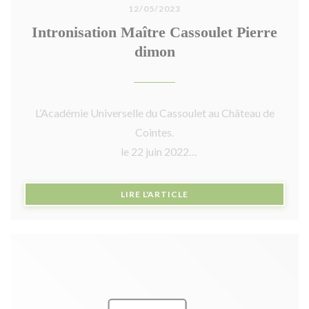
12/05/2023
Intronisation Maître Cassoulet Pierre
dimon
L’Académie Universelle du Cassoulet au Château de
Cointes.
le 22 juin 2022
Le vendredi 17 Juin 2022, l’Académie Universelle du
((OUVRE UNE NOUVELLE F
LIRE L'ARTICLE
Cassoulet s’est retrouvée à Roullens chez notre amie
Académicienne Vigneronne Anne Gorostis, pour
introniser deux nouveaux membres. Un Maître
Cassoulet Pierre Dimon chef du restaurant « Chez
Fred » à Carcassonne et un Amateur Cassoulet
Stéphane Mignonat.