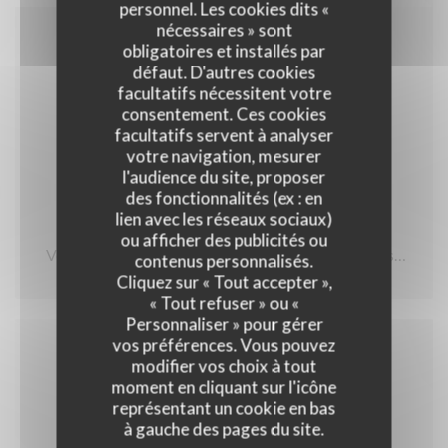
personnel. Les cookies dits «
nécessaires » sont
03/05/2020
obligatoires et installés par
défaut. D'autres cookies
Avis de l'office de Tourisme de
facultatifs nécessitent votre
Carcassonne
consentement. Ces cookies
facultatifs servent à analyser
votre navigation, mesurer
l'audience du site, proposer
des fonctionnalités (ex : en
" J ai testé pour vous "
lien avec les réseaux sociaux)
ou afficher des publicités ou
Voici le restaurant que j' ai eu le plaisir de tester et sa
contenus personnalisés.
Cliquez sur « Tout accepter »,
formule " panier gourmand à emporter " en raison de
« Tout refuser » ou «
la conjoncture actuelle . Le restaurant Chez Fred ,
Personnaliser » pour gérer
Boulevard Omer Sarraut sous la nouvelle direction du
vos préférences. Vous pouvez
modifier vos choix à tout
chef Pierre Dimon et Sihan
moment en cliquant sur l'icône
représentant un cookie en bas
Menu à emporter du 27 avril au 3 mai
à gauche des pages du site.