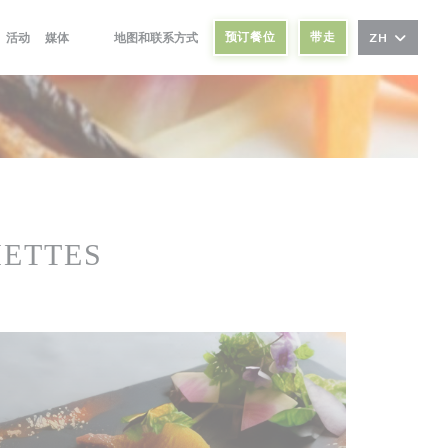
预订餐位
带走
活动
媒体
地图和联系方式
ZH
((在新窗口中打开))
((在新窗口中打开))
IETTES