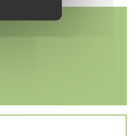
 et nytt vindu))
))
 vindu))