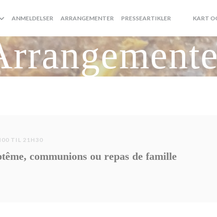
ANMELDELSER
ARRANGEMENTER
PRESSEARTIKLER
KART O
((ÅPNER I ET
((ÅPNER I 
Arrangemente
00 TIL 21H30
tême, communions ou repas de famille