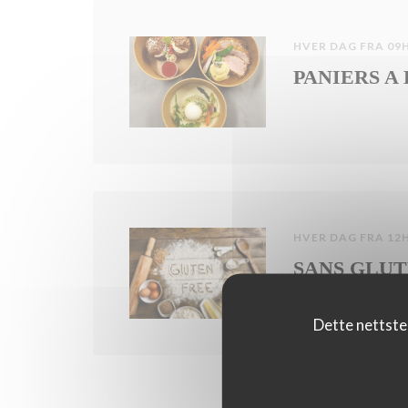
HVER DAG FRA 09H
PANIERS A
HVER DAG FRA 12H
SANS GLU
Dette nettste