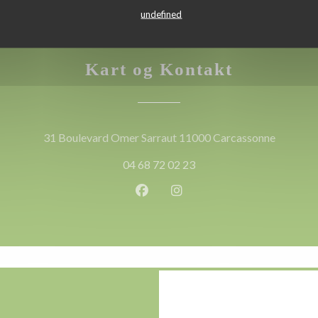
undefined
Kart og Kontakt
((åpner i
31 Boulevard Omer Sarraut 11000 Carcassonne
04 68 72 02 23
Facebook ((åpner i et nytt vindu
Instagram ((åpner i et nytt