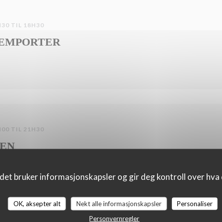
30 TIL 18H30
 EMPORTER
00 TIL 21H30
TEN
det bruker informasjonskapsler og gir deg kontroll over hva d
OK, aksepter alt
Nekt alle informasjonskapsler
Personaliser
Personvernregler