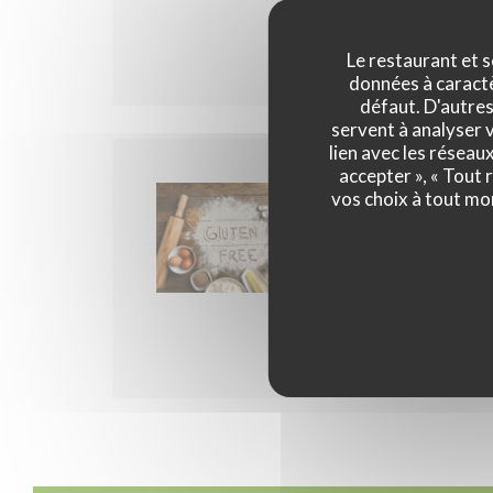
Pour les soirs : à 
plateau Gourmand
Le restaurant et s
données à caractèr
défaut. D'autres
servent à analyser v
lien avec les réseau
accepter », « Tout
TOUS LES JOURS D
vos choix à tout mo
SANS GLU
L'ensemble de nos 
L'ensemble de nos 