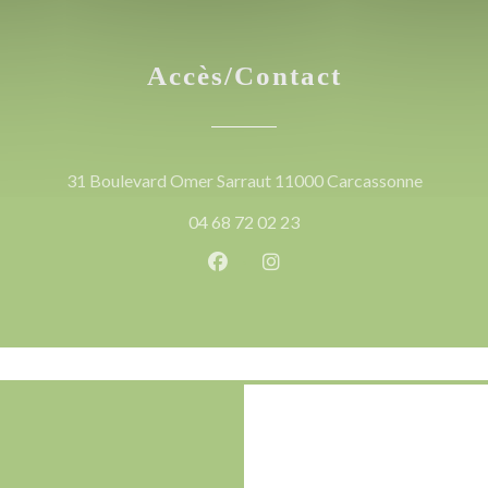
Accès/Contact
((ouvre u
31 Boulevard Omer Sarraut 11000 Carcassonne
04 68 72 02 23
Facebook ((ouvre une nouvelle 
Instagram ((ouvre une nou