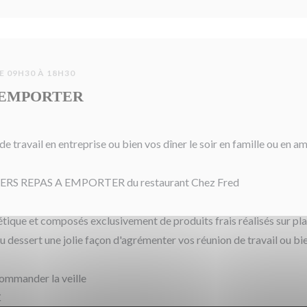
E 09H30 À 18H30
 EMPORTER
e travail en entreprise ou bien vos dîner le soir en famille ou en 
ERS REPAS A EMPORTER du restaurant Chez Fred
ique et composés exclusivement de produits frais réalisés sur pl
au dessert une jolie façon d'agrémenter vos réunion de travail ou bien
commander la veille
€