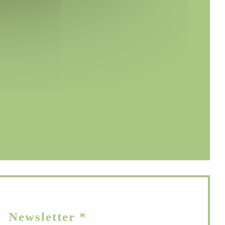
ne nouvelle fenêtre))
fenêtre))
velle fenêtre))
Newsletter
*