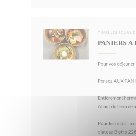
TOUS LES JOURS D
PANIERS A
Pour vos déjeuner d
Pensez AUX PANI
Entièrement hermét
Allant de l'entrée 
Pour les midis : à 
plateau Bistro 22