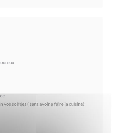
amoureux
ace
 vos soirées ( sans avoir a faire la cuisine)