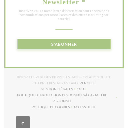
Newsletter
*
Inscrivez-vous à notre lettre d'information pour recevoir des
communications personnalisées et des offres marketing par
courriel.
S'ABONNER
© 2026 CHEZ FRED BY PIERRE ET SIHAM — CRÉATION DE SITE
((OUVRE UNE NOUVE
INTERNET RESTAURANT AVEC
ZENCHEF
MENTIONS LÉGALES
CGU
((OUVRE UNE NOUVELLE FENÊTRE))
((OUVRE UNE NOUVELLE FEN
POLITIQUE DE PROTECTION DES DONNÉES À CARACTÈRE
((OUVRE UNE NOUVELLE FENÊTRE))
PERSONNEL
POLITIQUE DE COOKIES
ACCESSIBILITE
((OUVRE UNE NOUVELLE FENÊTRE))
((OUVRE UNE NOUVELLE F