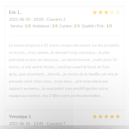
Eric
L
2021-06-30
- 20:00 - Couverts 2
Service
:
5
/5
Ambiance
:
3
/5
Cuisine
:
2
/5
Qualité / Prix
:
1
/5
Le menu proposé a 31 euros un peu decevant sur les produits
vu le prix....trop simple...le dessert trop classique....le plat
principal un peu en dessous ...la seiche bonne ...maiis pour 31
euros...a voir autre chose....l entree a part le bout de foie
gras...pas etonnant.....désolé....je reçois de la famille cet ete je
pensais venir chez vous....trop deçu ...prix trop eleve par
rapport au menu.. .le seul point tres positif gardez votre
equipe au service...les 2 filles sont professionnelles.
Veronique
J
2021-06-26
- 12:45 - Couverts 7