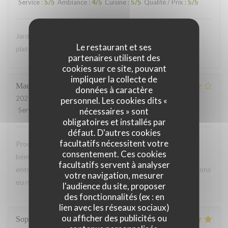
Service
:
5
/5
Ambiance
:
4
/5
Cuisine
:
5
/5
Qualité / Prix
:
5
/5
Jardin terrasse très agréable et équipe sympathique! Les
Le restaurant et ses
plats sont beaux et bons. Cuisine raffinée et recherchée
partenaires utilisent des
cookies sur ce site, pouvant
impliquer la collecte de
Maeva
F
données à caractère
2021-06-29
- 19:45 - Couverts 2
personnel. Les cookies dits «
nécessaires » sont
Service
:
3
/5
Ambiance
:
5
/5
Cuisine
:
5
/5
Qualité / Prix
:
4
/5
obligatoires et installés par
défaut. D'autres cookies
facultatifs nécessitent votre
Produits frais et de bonne qualités, repas très bon. Gros
consentement. Ces cookies
bémol sur le temps d'attente. Attendu 45 min pour une
facultatifs servent à analyser
entrée, au bout d'une heure et demi en tout enfin nous avons
votre navigation, mesurer
eu notre plat, bien dommage
l'audience du site, proposer
des fonctionnalités (ex : en
lien avec les réseaux sociaux)
ou afficher des publicités ou
Sophie
S