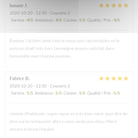
hanane
J
2020-10-20
- 12:30 - Couverts 2
Service
:
4
/5
Ambiance
:
4
/5
Cuisine
:
5
/5
Qualité / Prix
:
4
/5
Bonjour J'ai bien-aimé tout le repas pris raisonnables et le
poisson était très bon. L'enseigne propre satisfait dans
l'ensemble merci bonne journée.
Fabrice
B
2020-10-20
- 12:30 - Couverts 2
Service
:
5
/5
Ambiance
:
5
/5
Cuisine
:
5
/5
Qualité / Prix
:
5
/5
comme d'habitude, super repas et très bien servi. quoi dire de
plus sur le restaurant, allez y vous serais pas déçu. Merci
encore à toute l'équipe.