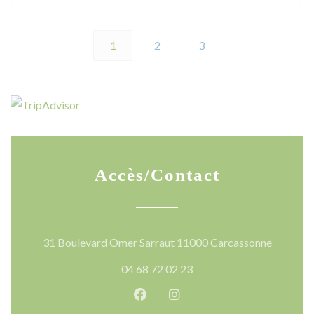
1
2
3
Accès/Contact
((ouvre u
31 Boulevard Omer Sarraut 11000 Carcassonne
04 68 72 02 23
Facebook ((ouvre une nouvelle 
Instagram ((ouvre une nou