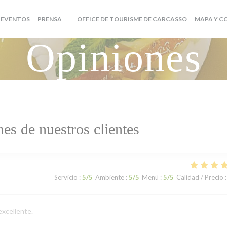
((ABRE EN U
EVENTOS
PRENSA
OFFICE DE TOURISME DE CARCASSO
MAPA Y 
((ABRE EN UNA NUEVA VENTANA))
Opiniones
es de nuestros clientes
Servicio
:
5
/5
Ambiente
:
5
/5
Menú
:
5
/5
Calidad / Precio
:
excellente.