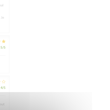
pal
.le
5
/5
4
/5
bout