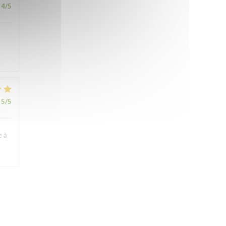
4
/5
5
/5
e à