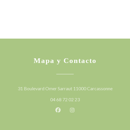
Mapa y Contacto
((abre en
31 Boulevard Omer Sarraut 11000 Carcassonne
04 68 72 02 23
Facebook ((abre en una nueva v
Instagram ((abre en una 