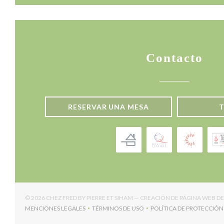
Contacto
RESERVAR UNA MESA
© 2026 CHEZ FRED BY PIERRE ET SIHAM — CREACIÓN DE PÁGINA WEB 
MENCIONES LEGALES
TÉRMINOS DE USO
POLÍTICA DE PROTECCIÓN
((ABRE EN UNA NUEVA VENTANA))
((ABRE EN UNA NUEVA VENTANA))