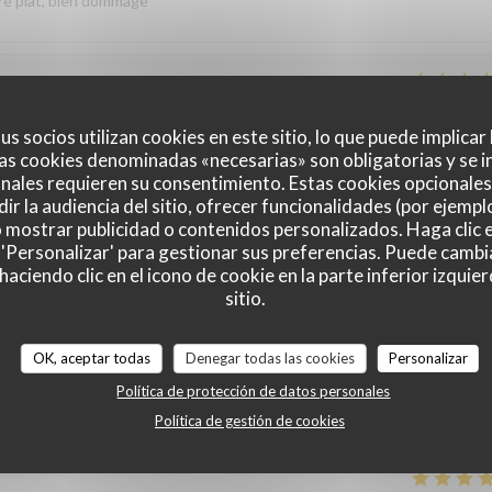
re plat, bien dommage
Servicio
:
4
/5
Ambiente
:
4
/5
Menú
:
5
/5
Calidad / Precio
:
us socios utilizan cookies en este sitio, lo que puede implicar
as cookies denominadas «necesarias» son obligatorias y se i
nales requieren su consentimiento. Estas cookies opcionales 
ir la audiencia del sitio, ofrecer funcionalidades (por ejempl
Servicio
:
5
/5
Ambiente
:
5
/5
Menú
:
5
/5
Calidad / Precio
:
o mostrar publicidad o contenidos personalizados. Haga clic e
 'Personalizar' para gestionar sus preferencias. Puede cambi
ciendo clic en el icono de cookie en la parte inferior izquier
ts nous reviendrons pour goûter le repas gastronomique
sitio.
pinión
ire Effectivement le menu dégustation autour de la truffe noire du
OK, aceptar todas
Denegar todas las cookies
Personalizar
Au plaisir de vous accueillir une prochaine fois Salutations gourmandes
Política de protección de datos personales
Política de gestión de cookies