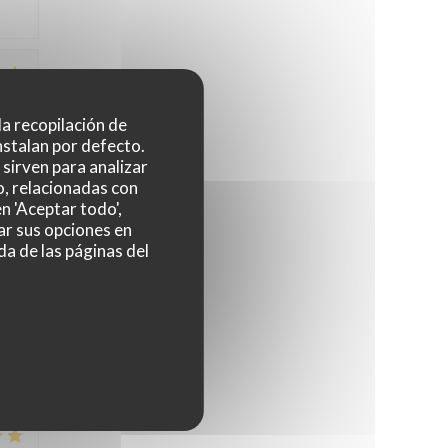
4
/5
 la recopilación de
nstalan por defecto.
sirven para analizar
o, relacionadas con
5
/5
n 'Aceptar todo',
ar sus opciones en
da de las páginas del