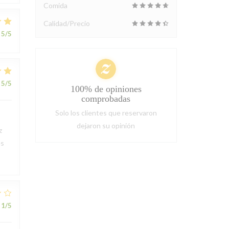
Comida
Calidad/Precio
5
/5
5
/5
100% de opiniones
comprobadas
Solo los clientes que reservaron
dejaron su opinión
z
ès
1
/5