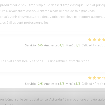
uits vu le prix....trop simple...le dessert trop classique....le plat princi
ros...a voir autre chose....l entree a part le bout de foie gras...pas
 pensais venir chez vous....trop deçu ...prix trop eleve par rapport au menu.. 
.les 2 filles sont professionnelles.
Servicio
:
5
/5
Ambiente
:
4
/5
Menú
:
5
/5
Calidad / Precio
:
 Les plats sont beaux et bons. Cuisine raffinée et recherchée
Servicio
:
3
/5
Ambiente
:
5
/5
Menú
:
5
/5
Calidad / Precio
:
 Gros bémol sur le temps d'attente. Attendu 45 min pour une entrée, au 