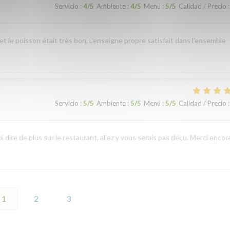
Servicio
:
4
/5
Ambiente
:
4
/5
Menú
:
5
/5
Calidad / Precio
:
 et le poisson était très bon. L'enseigne propre satisfait dans l'ensemble
Servicio
:
5
/5
Ambiente
:
5
/5
Menú
:
5
/5
Calidad / Precio
:
 dire de plus sur le restaurant, allez y vous serais pas déçu. Merci encor
1
2
3