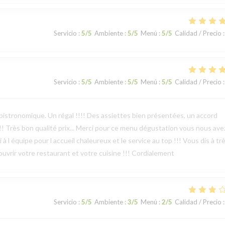
Servicio
:
5
/5
Ambiente
:
5
/5
Menú
:
5
/5
Calidad / Precio
:
Servicio
:
5
/5
Ambiente
:
5
/5
Menú
:
5
/5
Calidad / Precio
:
bistronomique. Un régal !!!! Des assiettes bien présentées, un accord
!!! Très bon qualité prix... Merci pour ce menu dégustation vous nous ave
 à l équipe pour l accueil chaleureux et le service au top !!! Vous dis à tr
écouvrir votre restaurant et votre cuisine !!! Cordialement
Servicio
:
5
/5
Ambiente
:
3
/5
Menú
:
2
/5
Calidad / Precio
: