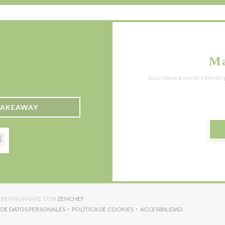
Ma
Suscríbase a nuestro boletín 
TAKEAWAY
((ABRE EN UNA NUEVA VENTANA))
DE RESTAURANTE CON
ZENCHEF
 DE DATOS PERSONALES
POLÍTICA DE COOKIES
ACCESIBILIDAD
((ABRE EN UNA NUEVA VENTANA))
((ABRE EN UNA NUEVA VENTANA))
((ABRE EN UNA NUEVA